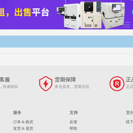
客服
货期保障
正
，快速响应
多仓直发，货期无忧
正
服务
支持
支
订单 & 购买
反馈
线
发货 & 退货
帮助