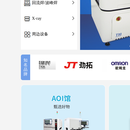
回流焊/波峰焊
X-ray
周边设备
知
名
品
牌