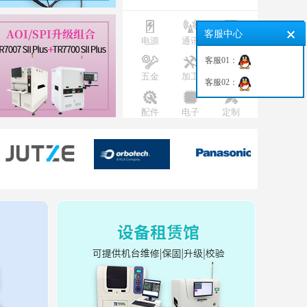
客服中心
电源
通讯
测试
客服01：
五金
加工
插座
客服02：
配件
电子
定制