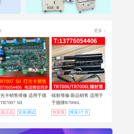
台
更多 >
打光卡销售维修 适用于德
镭射维修/新品销售 适用于
TR7007 SII
于德律R7006L
原装正品
安装调试
包安装
维保3个月
质保1年