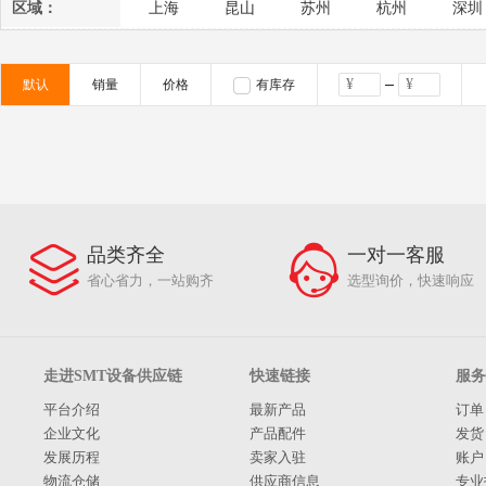
2014
2013
2012
2011
2010
区域：
上海
昆山
苏州
杭州
深圳
默认
销量
价格
有库存
品类齐全
一对一客服
省心省力，一站购齐
选型询价，快速响应
走进SMT设备供应链
快速链接
服务
平台介绍
最新产品
订单
企业文化
产品配件
发货
发展历程
卖家入驻
账户
物流仓储
供应商信息
专业