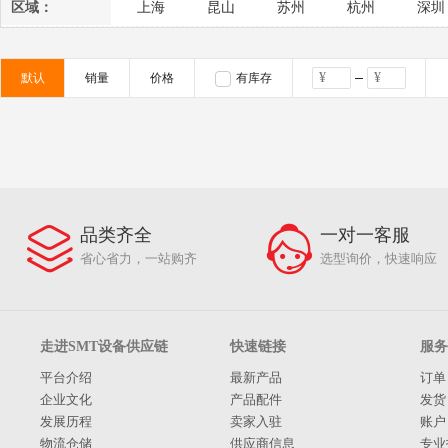
2014
2013
2012
2011
2010
区域：
上海
昆山
苏州
杭州
深圳
默认
销量
价格
有库存
品类齐全
一对一客服
省心省力，一站购齐
选型询价，快速响应
走进SMT设备供应链
快速链接
服务
平台介绍
最新产品
订单
企业文化
产品配件
发货
发展历程
卖家入驻
账户
物流仓储
供应商信息
专业