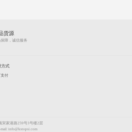
品货源
品保障，诚信服务
付方式
下支付
宋家港路259号3号楼2层
info@kstopsi.com
ail: