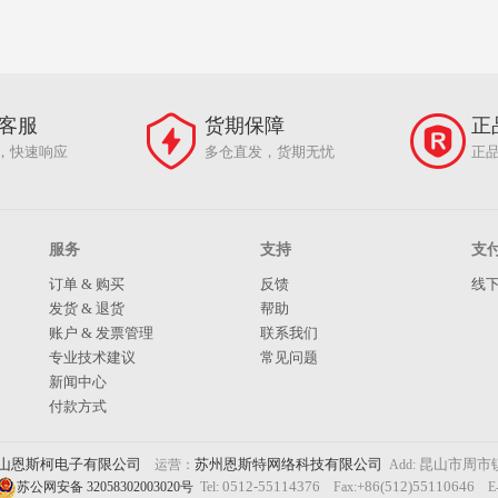
客服
货期保障
正
，快速响应
多仓直发，货期无忧
正
服务
支持
支
订单 & 购买
反馈
线
发货 & 退货
帮助
账户 & 发票管理
联系我们
专业技术建议
常见问题
新闻中心
付款方式
山恩斯柯电子有限公司
苏州恩斯特网络科技有限公司
昆山市周市镇
运营：
Add:
0512-55114376
+86(512)55110646
苏公网安备 32058302003020号
Tel:
Fax:
E-m