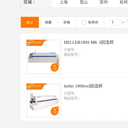
2014
2013
2012
2011
区域：
上海
昆山
苏州
杭州
默认
销量
价格
有库存
HELLER1809 MK 3回流焊
订货号：
商品型号：
heller 1800exl回流焊
订货号：
商品型号：