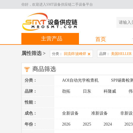
你好，欢迎进入SMT设备供应链二手设备平台
主营产品
首页
属性筛选 >
分类：
回流焊/波峰焊
品牌：
美国HELLER
商品筛选
分类：
AOI自动光学检查机
SPI锡膏检
周边设备
品牌：
劲拓
日东
科隆威
伟
性能：
成色：
全新设备
准新设备
非新设
年份：
2026
2025
2024
2023