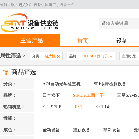
你好，欢迎进入SMT设备供应链二手设备平台
主营产品
首页
设备
属性筛选 >
分类：
贴片机
品牌：
SIPLACE西门子
应用机型
商品筛选
分类：
AOI自动光学检查机
SPI锡膏检测设备
周边设备
品牌：
日本松下
SIPLACE西门子
三星SAMS
热销机型：
E CP12PP
TX1
E CP14
性能：
成色：
全新设备
准新设备
非新设备
处