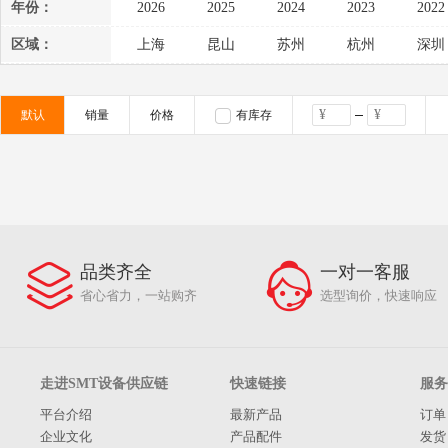
年份：
2026
2025
2024
2023
2022
2014
2013
2012
2011
2010
区域：
上海
昆山
苏州
杭州
深圳
默认
销量
价格
有库存
品类齐全
一对一客服
省心省力，一站购齐
选型询价，快速响应
走进SMT设备供应链
快速链接
服务
平台介绍
最新产品
订单
企业文化
产品配件
发货